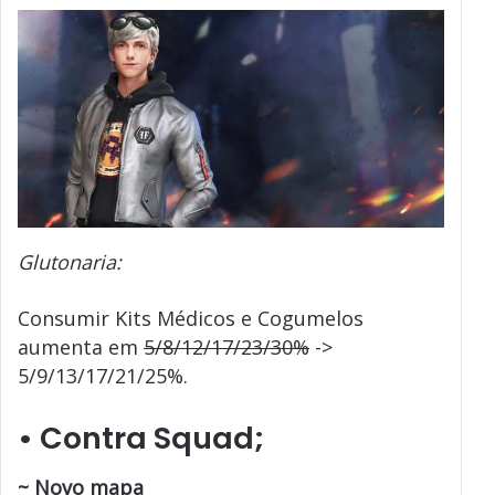
Glutonaria:
Consumir Kits Médicos e Cogumelos
aumenta em
5/8/12/17/23/30%
->
5/9/13/17/21/25%.
•
Contra Squad;
~ Novo mapa