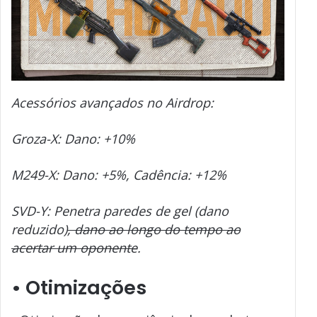
Acessórios avançados no Airdrop:
Groza-X: Dano: +10%
M249-X: Dano: +5%, Cadência: +12%
SVD-Y: Penetra paredes de gel (dano
reduzido)
, dano ao longo do tempo ao
acertar um oponente
.
•
Otimizações