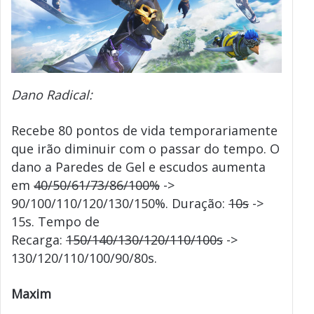
Dano Radical:
Recebe 80 pontos de vida temporariamente
que irão diminuir com o passar do tempo. O
dano a Paredes de Gel e escudos aumenta
em
40/50/61/73/86/100%
->
90/100/110/120/130/150%. Duração:
10s
->
15s. Tempo de
Recarga:
150/140/130/120/110/100s
->
130/120/110/100/90/80s.
Maxim