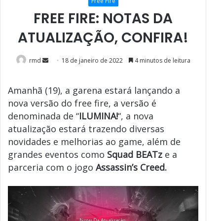
Free Fire
FREE FIRE: NOTAS DA
ATUALIZAÇÃO, CONFIRA!
Mande
rmd
18 de janeiro de 2022
4 minutos de leitura
um
e-
Amanhã (19), a garena estará lançando a
mail
nova versão do free fire, a versão é
denominada de “
ILUMINA!
“, a nova
atualização estará trazendo diversas
novidades e melhorias ao game, além de
grandes eventos como
Squad BEATz
e a
parceria com o jogo
Assassin’s Creed.