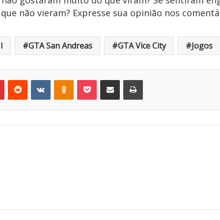
e não gostaram muito do que viram? Se sentiram en
que não vieram? Expresse sua opinião nos comentár
I
GTA San Andreas
GTA Vice City
Jogos
r
Pinterest
Reddit
VK
OK
Pocket
Compartilhar via e-mail
Imprimir