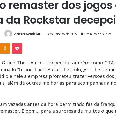
 o remaster dos jogos
a da Rockstar decep
Mande
Vinícius Wendel
4 de janeiro de 2022
1 minuto de leitura
um
K
OK
Pocket
e-
mail
a Grand Theft Auto – conhecida também como GTA 
ado “Grand Theft Auto: The Trilogy – The Definite 
údio e nele a empresa prometeu trazer versões dos j
uais, além de outras melhorias para acompanhar a n
 vazadas antes da hora permitindo fãs da franqui
remaster. E bom… para a surpresa de muitos o que 