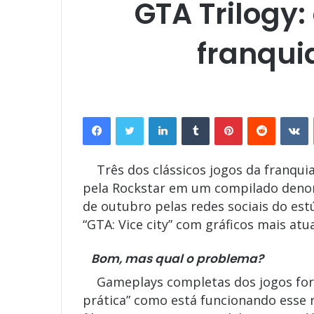
GTA Trilogy:
franqui
Facebook
Twitter
Linkedin
Tumblr
Pinterest
Reddit
V
Três dos clássicos jogos da franqui
pela Rockstar em um compilado denomin
de outubro pelas redes sociais do est
“GTA: Vice city” com gráficos mais at
Bom, mas qual o problema?
Gameplays completas dos jogos foram
prática” como está funcionando esse 