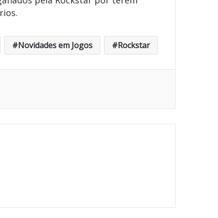
ganados pela Rockstar por terem
ios.
Novidades em Jogos
Rockstar