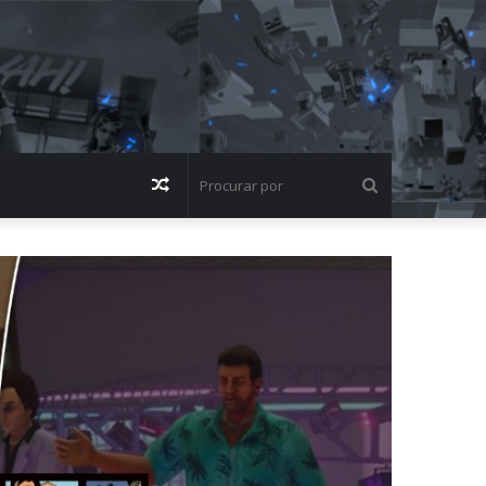
Artigo
Procurar
aleatório
por