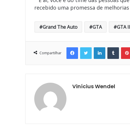
E aí, você é do time das pessoas qu
recebido uma promessa de melhorias 
Grand The Auto
GTA
GTA II
Facebook
Twitter
Linkedin
Tumbl
Compartilhar
Vinícius Wendel