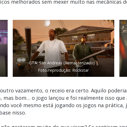
áficos melhorados sem mexer muito nas mecânicas d
GTA: San Andreas (Remasterizado) |
Foto/reprodução: Rockstar
tro vazamento, o receio era certo. Aquilo poderia
co, mas bom… o jogo lançou e foi realmente isso que 
do você mesmo está jogando os jogos na prática, já
base nisso.