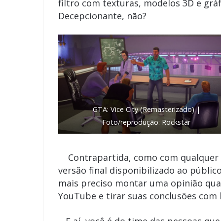
filtro com texturas, modelos 3D e gr
Decepcionante, não?
GTA: Vice City (Remasterizado) |
Foto/reprodução: Rockstar
Contrapartida, como com qualquer ou
versão final disponibilizado ao públi
mais preciso montar uma opinião quan
YouTube e tirar suas conclusões com 