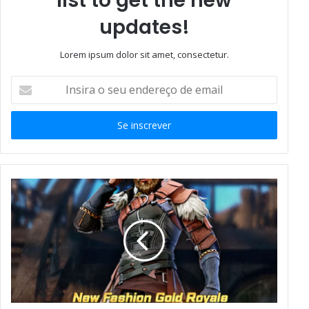
list to get the new
updates!
Lorem ipsum dolor sit amet, consectetur.
Insira
o
seu
endereço
de
email