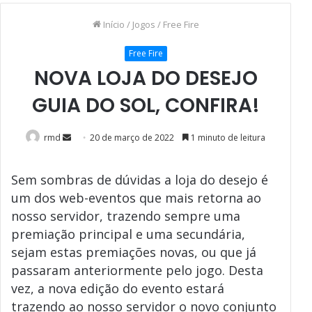
Início
/
Jogos
/
Free Fire
Free Fire
NOVA LOJA DO DESEJO
GUIA DO SOL, CONFIRA!
Mande
rmd
20 de março de 2022
1 minuto de leitura
um
e-
Sem sombras de dúvidas a loja do desejo é
mail
um dos web-eventos que mais retorna ao
nosso servidor, trazendo sempre uma
premiação principal e uma secundária,
sejam estas premiações novas, ou que já
passaram anteriormente pelo jogo. Desta
vez, a nova edição do evento estará
trazendo ao nosso servidor o novo conjunto