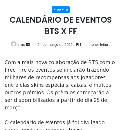
Free Fire
CALENDÁRIO DE EVENTOS
BTS X FF
Mande
rmd
24 de março de 2022
1 minuto de leitura
um
e-
Com a mais nova colaboração de BTS com o
mail
Free Fire os eventos se iniciarão trazendo
milhares de recompensas aos jogadores,
entre elas skins especiais, caixas, e muitos
outros prêmios. Os prêmios começarão a
ser disponibilizados a partir do dia 25 de
março.
O calendário de eventos já foi divulgado
como mostra a imagem abaixo: