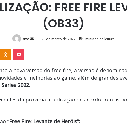
IZAÇÃO: FREE FIRE LE
(OB33)
Mande
rmd
23 de março de 2022
5 minutos de leitura
um
K
OK
Pocket
e-
mail
nto a nova versão do free fire, a versão é denominad
 novidades e melhorias ao game, além de grandes e
 Series 2022.
idades da próxima atualização de acordo com as not
ão “
Free Fire: Levante de Heróis”: