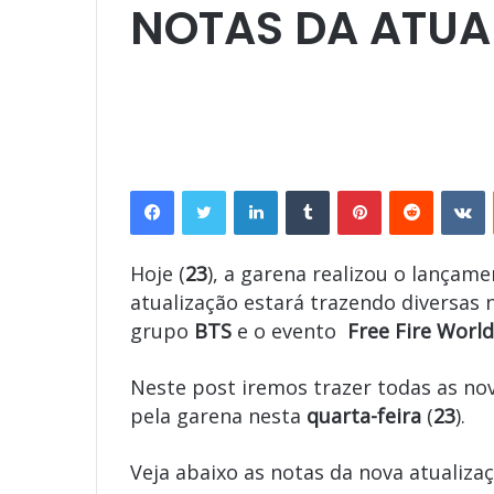
NOTAS DA ATUAL
Facebook
Twitter
Linkedin
Tumblr
Pinterest
Reddit
V
Hoje (
23
), a garena realizou o lançame
atualização estará trazendo diversas
grupo
BTS
e o evento
Free Fire World
Neste post iremos trazer todas as nov
pela garena nesta
quarta-feira
(
23
).
Veja abaixo as notas da nova atualizaç