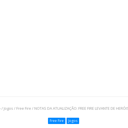
o
/
Jogos
/
Free Fire
/
NOTAS DA ATUALIZAÇÃO: FREE FIRE LEVANTE DE HERÓIS
Free Fire
Jogos